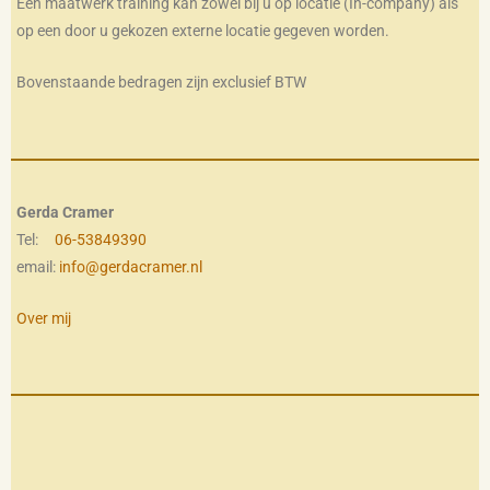
Een maatwerk training kan zowel bij u op locatie (In-company) als
op een door u gekozen externe locatie gegeven worden.
Bovenstaande bedragen zijn exclusief BTW
Gerda Cramer
Tel:
06-53849390
email:
info@gerdacramer.nl
Over mij